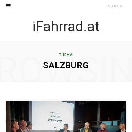
Suche
nach:
iFahrrad.at
ROWSI
THEMA
SALZBURG