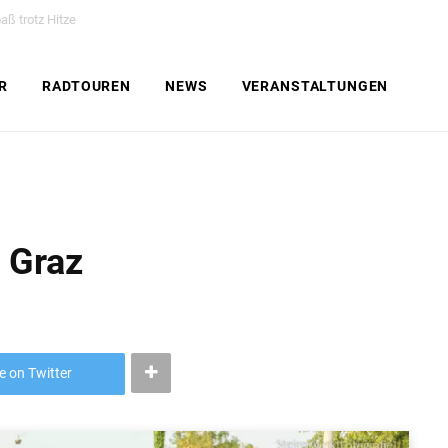
ß trotz Hitze
R
RADTOUREN
NEWS
VERANSTALTUNGEN
 Graz
e on Twitter