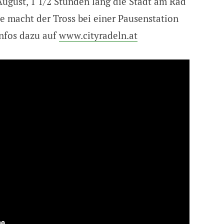
ugust, 1 1/2 Stunden lang die Stadt am Rad
ke macht der Tross bei einer Pausenstation
Infos dazu auf
www.cityradeln.at